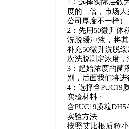
1：选择实际层数为2,3,
度的一倍，市场大
公司厚度不一样）
2：
先
用
50
微升体
洗脱缓冲液，将其
补充50微升洗脱
次洗脱测定浓度，
3：起始浓度的菌
别
，
后面我们将进
4：选择
含
PUC19
实验材料
：
含
PUC19质粒D
实验方法
按照艾比根质粒小